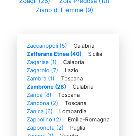
Zoagli (26)
Zola Predosa (10)
Ziano di Fiemme (9)
Zaccanopoli (5)
Calabria
Zafferana Etnea (40)
Sicilia
Zagarise (1)
Calabria
Zagarolo (7)
Lazio
Zambra (1)
Toscana
Zambrone (28)
Calabria
Zanca (8)
Toscana
Zancona (2)
Toscana
Zanica (6)
Lombardia
Zappolino (2)
Emilia-Romagna
Zapponeta (2)
Puglia
Zavena (1)
Veneto