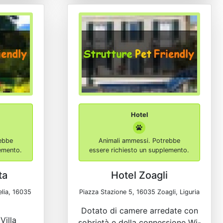
Hotel
ebbe
Animali ammessi. Potrebbe
lemento.
essere richiesto un supplemento.
ta
Hotel Zoagli
elia, 16035
Piazza Stazione 5, 16035 Zoagli, Liguria
Dotato di camere arredate con
Villa
sobrietà e della connessione Wi-