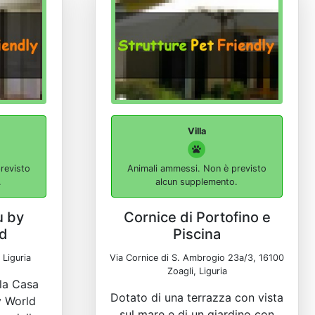
Villa
revisto
Animali ammessi. Non è previsto
.
alcun supplemento.
u by
Cornice di Portofino e
ld
Piscina
 Liguria
Via Cornice di S. Ambrogio 23a/3, 16100
Zoagli, Liguria
 la Casa
Dotato di una terrazza con vista
y World
sul mare e di un giardino con