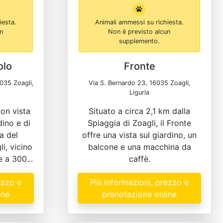
iesta.
Animali ammessi su richiesta.
un
Non è previsto alcun
supplemento.
olo
Fronte
035 Zoagli,
Via S. Bernardo 23, 16035 Zoagli,
Liguria
on vista
Situato a circa 2,1 km dalla
dino e di
Spiaggia di Zoagli, il Fronte
a del
offre una vista sul giardino, un
i, vicino
balcone e una macchina da
e a 300...
caffè.
ezzo e
Più informazioni, prezzo e
ine
prenotazione online