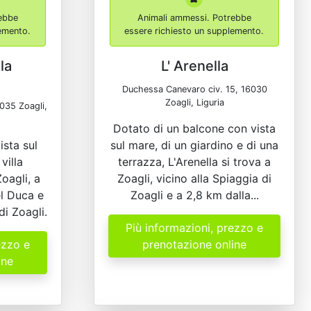
ebbe
Animali ammessi. Potrebbe
lemento.
essere richiesto un supplemento.
la
L' Arenella
Duchessa Canevaro civ. 15, 16030
Zoagli, Liguria
035 Zoagli,
Dotato di un balcone con vista
ista sul
sul mare, di un giardino e di una
villa
terrazza, L'Arenella si trova a
oagli, a
Zoagli, vicino alla Spiaggia di
l Duca e
Zoagli e a 2,8 km dalla...
di Zoagli.
Più informazioni, prezzo e
ezzo e
prenotazione online
ine