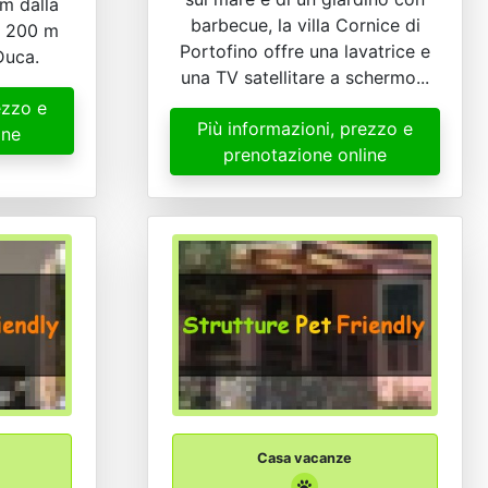
 m dalla
barbecue, la villa Cornice di
a 200 m
Portofino offre una lavatrice e
Duca.
una TV satellitare a schermo...
ezzo e
Più informazioni, prezzo e
ine
prenotazione online
Casa vacanze