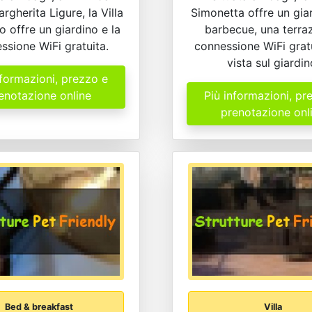
rgherita Ligure, la Villa
Simonetta offre un gia
ro offre un giardino e la
barbecue, una terraz
ssione WiFi gratuita.
connessione WiFi gratu
vista sul giardin
nformazioni, prezzo e
enotazione online
Più informazioni, pr
prenotazione onl
Bed & breakfast
Villa