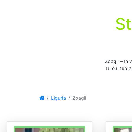
St
Zoagli – In 
Tu e il tuo 
Liguria
Zoagli