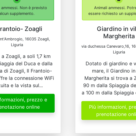
i ammessi. Non è previsto
Animali ammessi. Potr
alcun supplemento.
essere richiesto un supp
Frantoio- Zoagli
Giardino in vil
Margherita
ant'Ambrogio, 16035 Zoagli,
Liguria
via duchessa Canevaro,16, 16
Liguria
 a Zoagli, a soli 1,7 km
iaggia del Duca e dalla
Dotato di giardino e v
 di Zoagli, Il Frantoio-
mare, il Giardino in 
ffre la connessione WiFi
Margherita si trova a Z
uita e la vista sul...
90 m dalla Spiaggia de
a 100 m dalla Spiaggia 
nformazioni, prezzo e
enotazione online
Più informazioni, pr
prenotazione onl