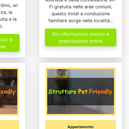
rdino, un
Fi gratuita nelle aree comuni,
za, la
questo hotel a conduzione
ita e la
familiare sorge nella località...
o.
Più informazioni, prezzo e
ezzo e
prenotazione online
ine
Appartamento