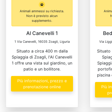
Animali ammessi su richiesta.
Anima
Non è previsto alcun
N
supplemento.
Al Canevelli 1
Bed
1 Via Canevelli, 16035 Zoagli, Liguria
Via Ligg
Situato a circa 400 m dalla
Situato 
Spiaggia di Zoagli, l'Al Canevelli
Spiag
1 offre una vista sul giardino, un
Spiaggi
patio e un bollitore.
portofi
piscina 
Più informazioni, prezzo e
prenotazione online
Più i
pr