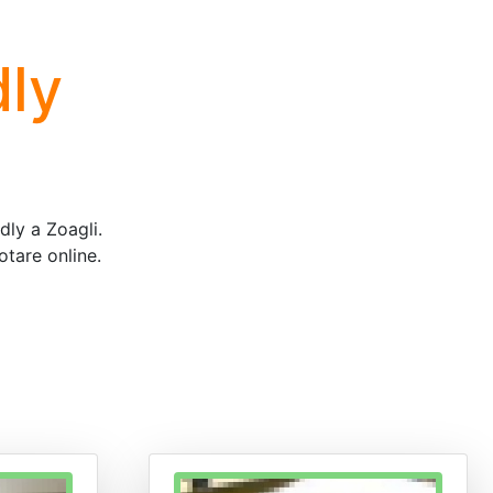
dly
dly a Zoagli.
otare online.