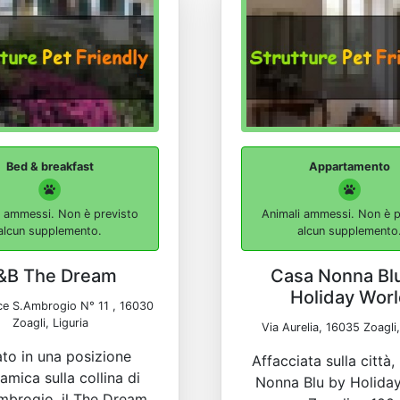
Bed & breakfast
Appartamento
i ammessi. Non è previsto
Animali ammessi. Non è p
alcun supplemento.
alcun supplemento
&B The Dream
Casa Nonna Bl
Holiday Wor
ce S.Ambrogio N° 11 , 16030
Zoagli, Liguria
Via Aurelia, 16035 Zoagli,
ato in una posizione
Affacciata sulla città,
amica sulla collina di
Nonna Blu by Holida
mbrogio, il The Dream