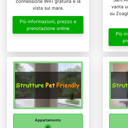
connessione WiFi gratuita e la
vanta u
vista sul mare.
su Zoagl
Più informazioni, prezzo e
prenotazione online
Più i
pr
Appartamento