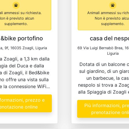
li ammessi su richiesta.
Animali ammessi su rich
on è previsto alcun
Non è previsto alc
supplemento.
supplemento.
&bike portofino
casa del nesp
ia, 9f, 16035 Zoagli, Liguria
69 Via Luigi Bernabò Brea, 16
Liguria
a Zoagli, a 1,3 km dalla
Dotata di un balcone c
gia del Duca e dalla
sul giardino, di un giar
a di Zoagli, il Bed&bike
un barbecue, la cas
no offre una vista sulla
nespolo si trova a Zoagl
e la connessione WiFi...
alla Spiaggia di Zoagli 
nformazioni, prezzo e
Più informazioni, pr
enotazione online
prenotazione onl