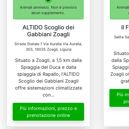
Animali ammessi. Non è previsto
Animal
alcun supplemento.
ALTIDO Scoglio dei
Il 
Gabbiani Zoagli
Salita S
Strada Statale 1 Via Aurelia Via Aurelia,
303, 16035 Zoagli, Liguria
Situato
Situato a Zoagli, a 1,5 km dalla
dalla Sp
Spiaggia del Duca e dalla
Spiaggia
spiaggia di Rapallo, l'ALTIDO
Zoagli o
Scoglio dei Gabbiani Zoagli
grat
offre sistemazioni climatizzate
Più i
con...
pr
Più informazioni, prezzo e
prenotazione online