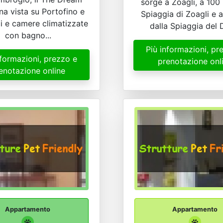
sorge a Zoagli, a 100
na vista su Portofino e
Spiaggia di Zoagli e 
i e camere climatizzate
dalla Spiaggia del 
con bagno...
Più informazioni, pr
nformazioni, prezzo e
prenotazione onl
enotazione online
Appartamento
Appartamento