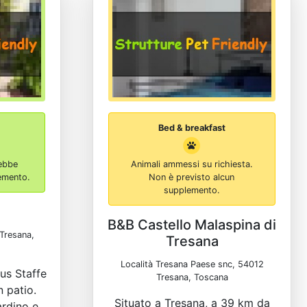
Bed & breakfast
ebbe
Animali ammessi su richiesta.
lemento.
Non è previsto alcun
supplemento.
B&B Castello Malaspina di
 Tresana,
Tresana
Località Tresana Paese snc, 54012
aus Staffe
Tresana, Toscana
n patio.
Situato a Tresana, a 39 km da
rdino e