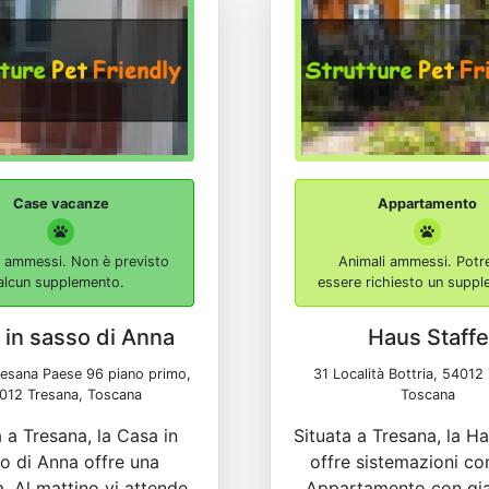
Case vacanze
Appartamento
i ammessi. Non è previsto
Animali ammessi. Potr
alcun supplemento.
essere richiesto un supp
 in sasso di Anna
Haus Staffe
resana Paese 96 piano primo,
31 Località Bottria, 54012
012 Tresana, Toscana
Toscana
a a Tresana, la Casa in
Situata a Tresana, la H
o di Anna offre una
offre sistemazioni co
a. Al mattino vi attende
Appartamento con gia