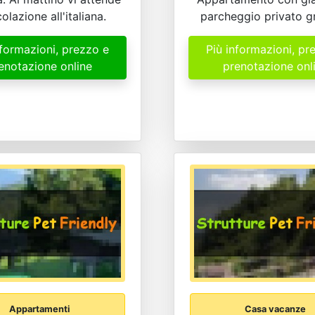
olazione all'italiana.
parcheggio privato gr
nformazioni, prezzo e
Più informazioni, pr
enotazione online
prenotazione onl
Appartamenti
Casa vacanze