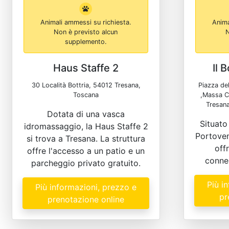
Animali ammessi su richiesta.
Anima
Non è previsto alcun
N
supplemento.
Haus Staffe 2
Il 
30 Località Bottria, 54012 Tresana,
Piazza del
Toscana
,Massa Ca
Tresan
Dotata di una vasca
Situato
idromassaggio, la Haus Staffe 2
Portoven
si trova a Tresana. La struttura
off
offre l'accesso a un patio e un
connes
parcheggio privato gratuito.
Più i
Più informazioni, prezzo e
pr
prenotazione online