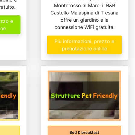
Monterosso al Mare, il B&B
atuito.
Castello Malaspina di Tresana
offre un giardino e la
ezzo e
connessione WiFi gratuita.
ine
Più informazioni, prezzo e
prenotazione online
Bed & breakfast