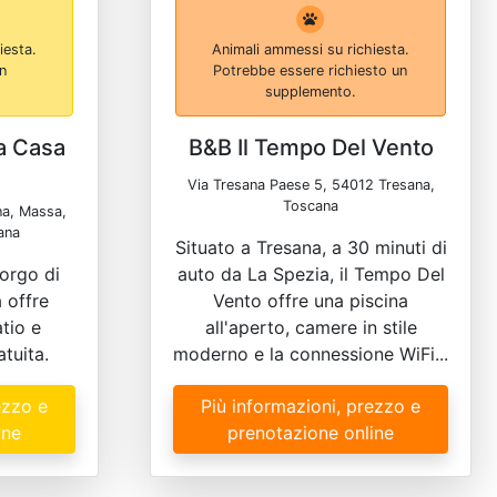
iesta.
Animali ammessi su richiesta.
un
Potrebbe essere richiesto un
supplemento.
na Casa
B&B Il Tempo Del Vento
Via Tresana Paese 5, 54012 Tresana,
Toscana
na, Massa,
ana
Situato a Tresana, a 30 minuti di
Borgo di
auto da La Spezia, il Tempo Del
 offre
Vento offre una piscina
tio e
all'aperto, camere in stile
tuita.
moderno e la connessione WiFi...
ezzo e
Più informazioni, prezzo e
ine
prenotazione online