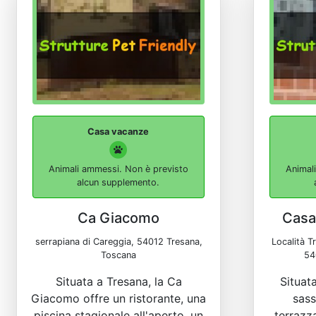
Casa vacanze
Animali ammessi. Non è previsto
Animal
alcun supplemento.
Ca Giacomo
Casa
serrapiana di Careggia, 54012 Tresana,
Località T
Toscana
54
Situata a Tresana, la Ca
Situat
Giacomo offre un ristorante, una
sass
piscina stagionale all'aperto, un
terrazz