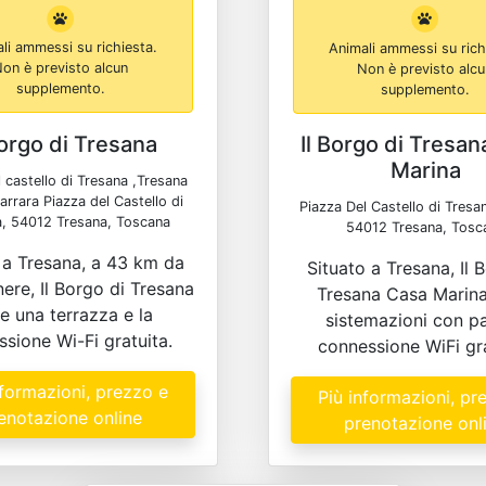
li ammessi su richiesta.
Animali ammessi su rich
on è previsto alcun
Non è previsto alc
supplemento.
supplemento.
Borgo di Tresana
Il Borgo di Tresa
Marina
 castello di Tresana ,Tresana
rrara Piazza del Castello di
Piazza Del Castello di Tresa
a, 54012 Tresana, Toscana
54012 Tresana, Tosc
 a Tresana, a 43 km da
Situato a Tresana, Il 
ere, Il Borgo di Tresana
Tresana Casa Marina
re una terrazza e la
sistemazioni con pa
sione Wi-Fi gratuita.
connessione WiFi gra
nformazioni, prezzo e
Più informazioni, pr
enotazione online
prenotazione onl