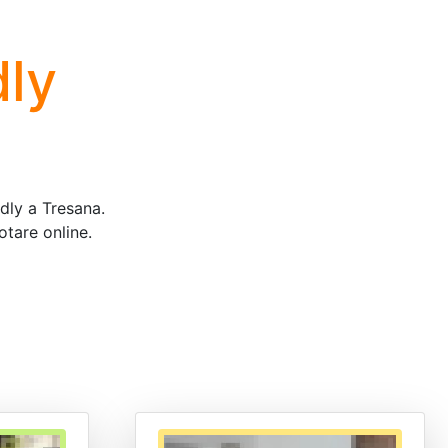
dly
ndly a Tresana.
otare online.