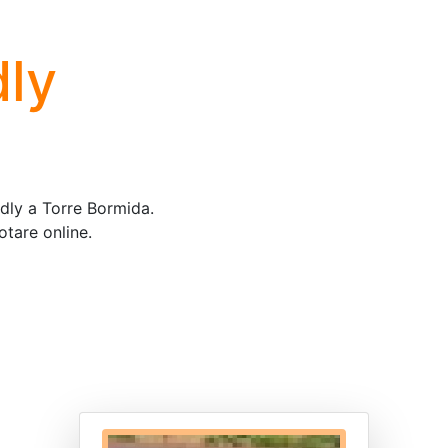
dly
ndly a Torre Bormida.
otare online.