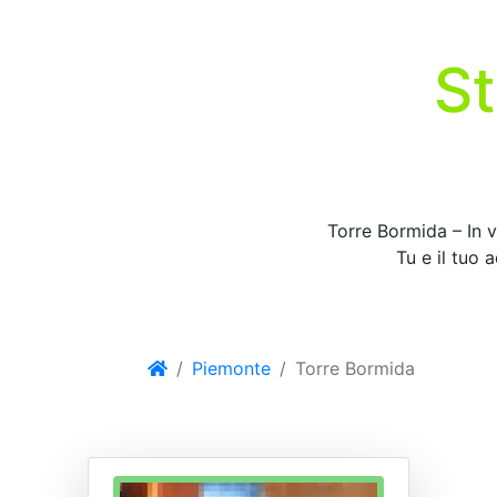
St
Torre Bormida – In v
Tu e il tuo 
Piemonte
Torre Bormida