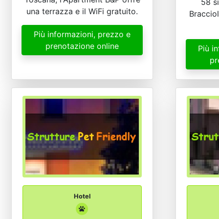
58 s
una terrazza e il WiFi gratuito.
Braccio
Più informazioni, prezzo e
prenotazione online
Più i
pr
Hotel