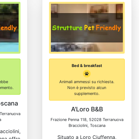
Bed & breakfast
ebbe
Animali ammessi su richiesta.
lemento.
Non è previsto alcun
supplemento.
oscana
A'Loro B&B
Terranuova
a
Frazione Penna 118, 52028 Terranuova
Bracciolini, Toscana
cciolini,
Situato a Loro Ciuffenna,
ana offre