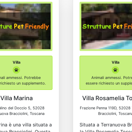
Villa
Villa
mali ammessi. Potrebbe
Animali ammessi. Potr
richiesto un supplemento.
essere richiesto un supp
Villa Marina
Villa Rosamelia T
lino del Doccio 5, 52028
Frazione Penna 119D, 52028 
uova Bracciolini, Toscana
Bracciolini, Toscan
ina è una villa situata a
Situata a Terranuova Bra
ova Bracciolini. Questa
la Villa Rosamelia Tosc