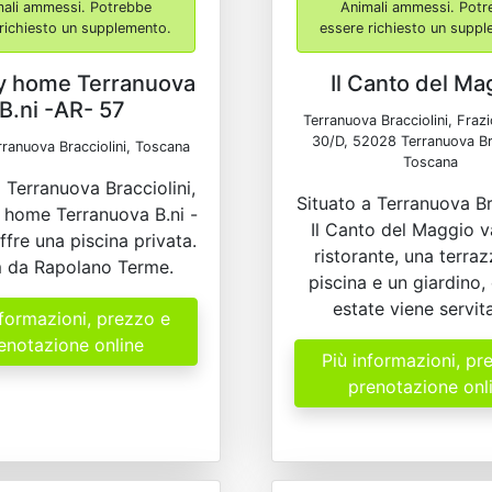
mali ammessi. Potrebbe
Animali ammessi. Potr
richiesto un supplemento.
essere richiesto un supp
y home Terranuova
Il Canto del Ma
B.ni -AR- 57
Terranuova Bracciolini, Fraz
30/D, 52028 Terranuova Bra
ranuova Bracciolini, Toscana
Toscana
a Terranuova Bracciolini,
Situato a Terranuova Bra
y home Terranuova B.ni -
Il Canto del Maggio v
ffre una piscina privata.
ristorante, una terraz
 da Rapolano Terme.
piscina e un giardino,
estate viene servita 
nformazioni, prezzo e
enotazione online
Più informazioni, pr
prenotazione onl