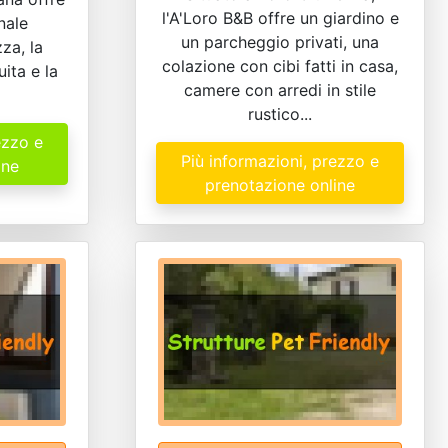
l'A'Loro B&B offre un giardino e
nale
un parcheggio privati, una
zza, la
colazione con cibi fatti in casa,
ita e la
camere con arredi in stile
rustico...
ezzo e
Più informazioni, prezzo e
ine
prenotazione online