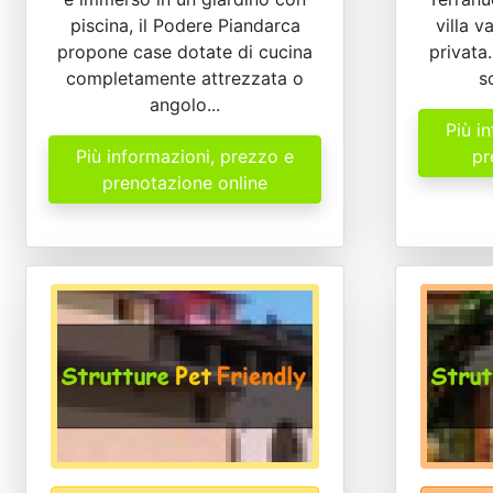
piscina, il Podere Piandarca
villa v
propone case dotate di cucina
privata
completamente attrezzata o
s
angolo...
Più i
Più informazioni, prezzo e
pr
prenotazione online