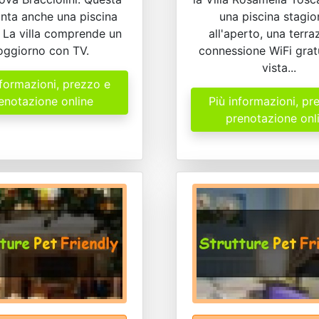
anta anche una piscina
una piscina stagio
. La villa comprende un
all'aperto, una terra
oggiorno con TV.
connessione WiFi gratu
vista...
nformazioni, prezzo e
enotazione online
Più informazioni, pr
prenotazione onl