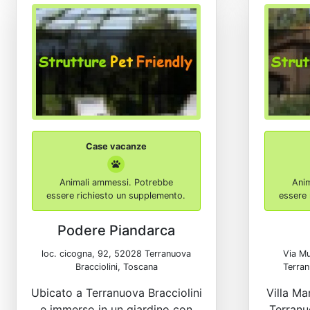
Case vacanze
Animali ammessi. Potrebbe
Ani
essere richiesto un supplemento.
essere 
Podere Piandarca
loc. cicogna, 92, 52028 Terranuova
Via Mu
Bracciolini, Toscana
Terran
Ubicato a Terranuova Bracciolini
Villa Mar
e immerso in un giardino con
Terranu