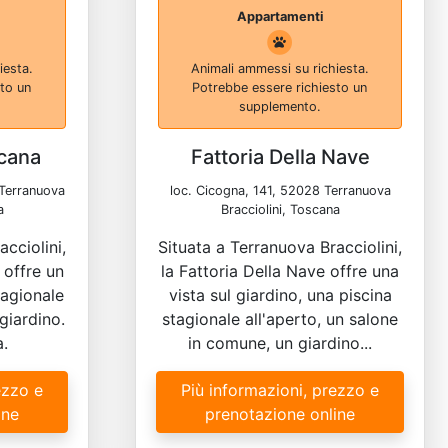
Appartamenti
iesta.
Animali ammessi su richiesta.
sto un
Potrebbe essere richiesto un
supplemento.
cana
Fattoria Della Nave
 Terranuova
loc. Cicogna, 141, 52028 Terranuova
a
Bracciolini, Toscana
cciolini,
Situata a Terranuova Bracciolini,
offre un
la Fattoria Della Nave offre una
tagionale
vista sul giardino, una piscina
 giardino.
stagionale all'aperto, un salone
.
in comune, un giardino...
ezzo e
Più informazioni, prezzo e
ine
prenotazione online