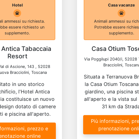
Hotel
Casa vacanze
li ammessi su richiesta.
Animali ammessi su rich
bbe essere richiesto un
Potrebbe essere richie
supplemento.
supplemento.
 Antica Tabaccaia
Casa Otium Tos
Resort
Via Poggilupi 2040/i, 52028
Bracciolini, Toscan
Val di Ascione, 143 , 52028
uova Bracciolini, Toscana
Situata a Terranuova Bra
tato in uno storico
la Casa Otium Toscana 
hificio, l'Hotel Antica
giardino, una piscina s
ia costituisce un nuovo
all'aperto e la vista sul
 design dotato di camere
31 km da Strada
i e piscina all'aperto.
Più informazioni, pr
nformazioni, prezzo e
prenotazione onl
enotazione online