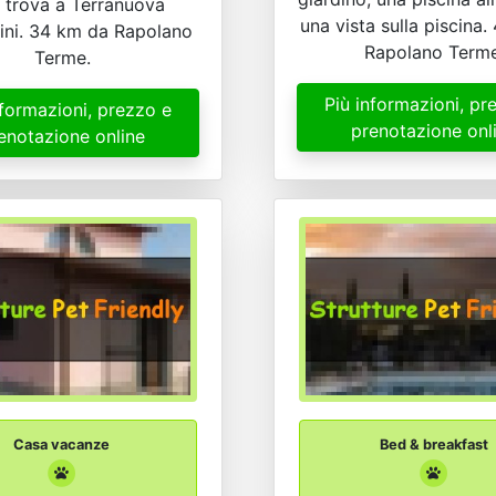
i trova a Terranuova
una vista sulla piscina.
lini. 34 km da Rapolano
Rapolano Terme
Terme.
Più informazioni, pr
nformazioni, prezzo e
prenotazione onl
enotazione online
Casa vacanze
Bed & breakfast