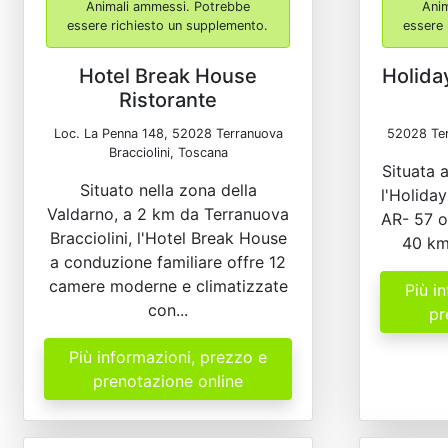
Animali ammessi. Potrebbe
Ani
essere richiesto un supplemento.
essere 
Hotel Break House
Holida
Ristorante
Loc. La Penna 148, 52028 Terranuova
52028 Ter
Bracciolini, Toscana
Situata 
Situato nella zona della
l'Holida
Valdarno, a 2 km da Terranuova
AR- 57 o
Bracciolini, l'Hotel Break House
40 km
a conduzione familiare offre 12
camere moderne e climatizzate
Più i
con...
pr
Più informazioni, prezzo e
prenotazione online