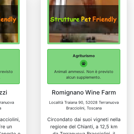
Agriturismo
revisto
Animali ammessi. Non è previsto
.
alcun supplemento.
zzi
Romignano Wine Farm
rranuova
Località Traiana 90, 52028 Terranuova
a
Bracciolini, Toscana
cciolini,
Circondato dai suoi vigneti nella
fre un
regione del Chianti, a 12,5 km
l'aperto e
da Terranuova Bracciolini, il