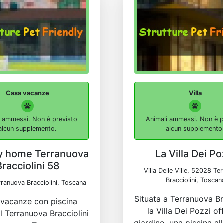
Casa vacanze
Villa
i ammessi. Non è previsto
Animali ammessi. Non è p
alcun supplemento.
alcun supplemento
y home Terranuova
La Villa Dei Po
Bracciolini 58
Villa Delle Ville, 52028 Te
Bracciolini, Toscan
ranuova Bracciolini, Toscana
Situata a Terranuova Bra
vacanze con piscina
la Villa Dei Pozzi of
Il Terranuova Bracciolini
giardino, una piscina al