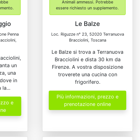
ebbe
Animali ammessi. Potrebbe
lemento.
essere richiesto un supplemento.
ggio
Le Balze
ione Penna
Loc. Riguzze n° 23, 52020 Terranuova
cciolini,
Bracciolini, Toscana
Le Balze si trova a Terranuova
cciolini,
Bracciolini e dista 30 km da
anta un
Firenze. A vostra disposizione
za, una
troverete una cucina con
 dove in
frigorifero.
la...
Più informazioni, prezzo e
ezzo e
prenotazione online
ine