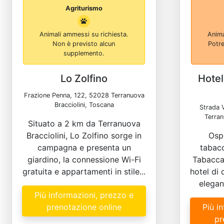
Agriturismo
Animali ammessi su richiesta.
Anima
Non è previsto alcun
Potre
supplemento.
Lo Zolfino
Hotel
Frazione Penna, 122, 52028 Terranuova
Bracciolini, Toscana
Strada 
Terran
Situato a 2 km da Terranuova
Bracciolini, Lo Zolfino sorge in
Ospi
campagna e presenta un
tabacc
giardino, la connessione Wi-Fi
Tabacca
gratuita e appartamenti in stile...
hotel di
elegant
Più informazioni, prezzo e
prenotazione online
Più i
pr