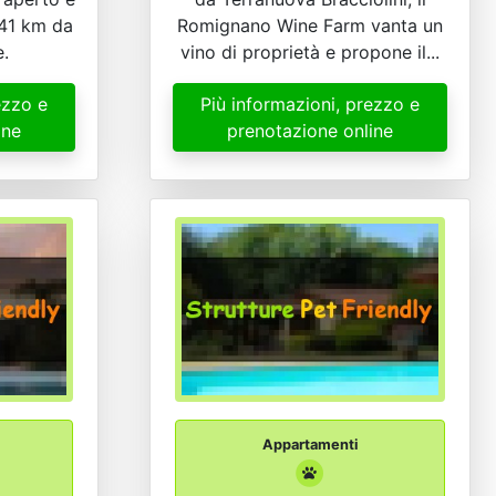
 41 km da
Romignano Wine Farm vanta un
.
vino di proprietà e propone il...
ezzo e
Più informazioni, prezzo e
ine
prenotazione online
Appartamenti