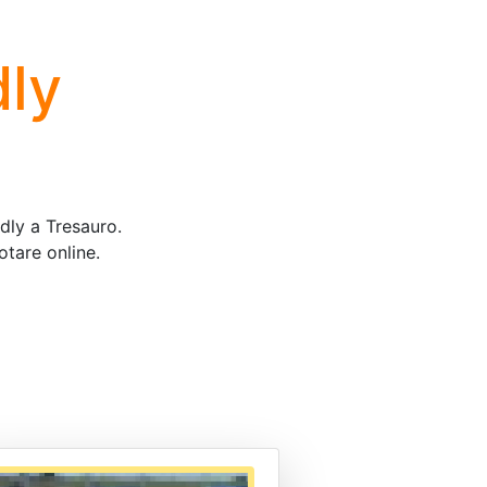
dly
ndly a Tresauro.
otare online.