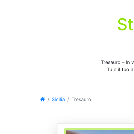
St
Tresauro – In v
Tu e il tuo 
Sicilia
Tresauro