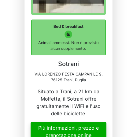
Bed & breakfast
Animali ammessi. Non è previsto
alcun supplemento.
Sotrani
VIA LORENZO FESTA CAMPANILE 9,
76125 Trani, Puglia
Situato a Trani, a 21 km da
Molfetta, il Sotrani offre
gratuitamente il WiFi e l'uso
delle biciclette.
Più informazioni, prezzo e
prenotazione online