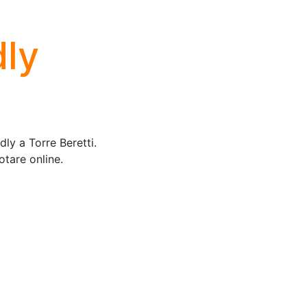
dly
dly a Torre Beretti.
otare online.