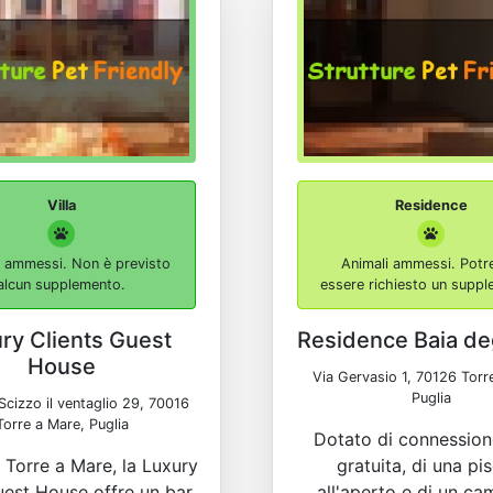
Villa
Residence
i ammessi. Non è previsto
Animali ammessi. Potr
alcun supplemento.
essere richiesto un supp
ry Clients Guest
Residence Baia deg
House
Via Gervasio 1, 70126 Torr
Puglia
Scizzo il ventaglio 29, 70016
Torre a Mare, Puglia
Dotato di connession
 Torre a Mare, la Luxury
gratuita, di una pi
est House offre un bar,
all'aperto e di un c