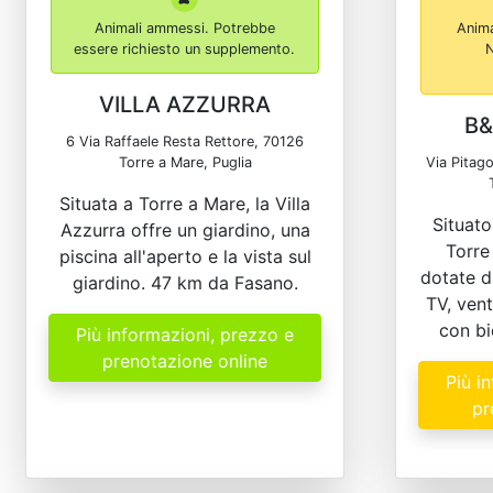
Animali ammessi. Potrebbe
Anima
essere richiesto un supplemento.
N
VILLA AZZURRA
B&
6 Via Raffaele Resta Rettore, 70126
Torre a Mare, Puglia
Via Pitag
Situata a Torre a Mare, la Villa
Situato
Azzurra offre un giardino, una
Torre
piscina all'aperto e la vista sul
dotate d
giardino. 47 km da Fasano.
TV, vent
con bi
Più informazioni, prezzo e
prenotazione online
Più i
pr