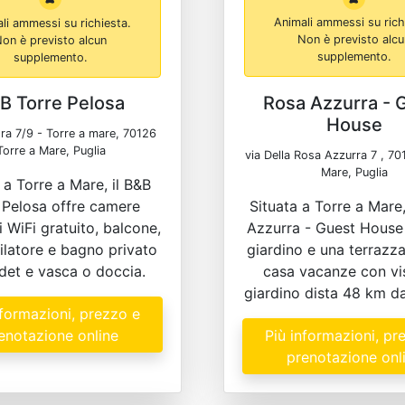
li ammessi su richiesta.
Animali ammessi su rich
on è previsto alcun
Non è previsto alc
supplemento.
supplemento.
B Torre Pelosa
Rosa Azzurra - 
House
ora 7/9 - Torre a mare, 70126
Torre a Mare, Puglia
via Della Rosa Azzurra 7 , 70
Mare, Puglia
 a Torre a Mare, il B&B
 Pelosa offre camere
Situata a Torre a Mare
i WiFi gratuito, balcone,
Azzurra - Guest House 
ilatore e bagno privato
giardino e una terrazz
det e vasca o doccia.
casa vacanze con vis
giardino dista 48 km d
nformazioni, prezzo e
enotazione online
Più informazioni, pr
prenotazione onl