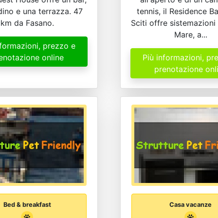
dino e una terrazza. 47
tennis, il Residence Ba
km da Fasano.
Sciti offre sistemazioni
Mare, a...
nformazioni, prezzo e
enotazione online
Più informazioni, pr
prenotazione onl
Bed & breakfast
Casa vacanze