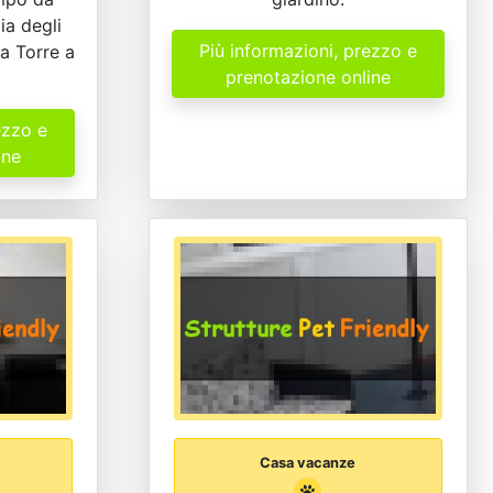
ia degli
Più informazioni, prezzo e
 a Torre a
prenotazione online
ezzo e
ine
Casa vacanze