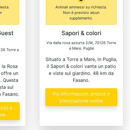
iesta.
Animali ammessi su richiesta.
un
Non è previsto alcun
supplemento.
Guest
Sapori & colori
Via della rosa azzurra 2/M, 70126 Torre
a Mare, Puglia
126 Torre a
Situato a Torre a Mare, in Puglia,
, la Rosa
il Sapori & colori vanta un patio
offre un
e viste sul giardino. 48 km da
a. Questa
Fasano.
ta sul
Più informazioni, prezzo e
a Fasano.
prenotazione online
ezzo e
ine