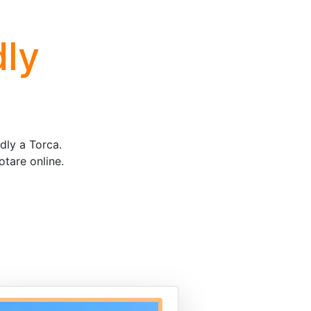
dly
ndly a Torca.
otare online.