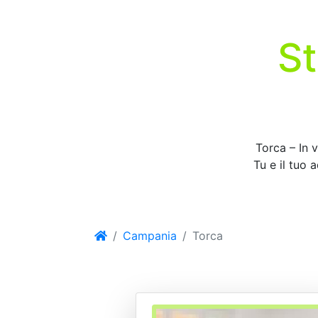
St
Torca – In v
Tu e il tuo 
Campania
Torca