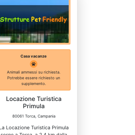
Casa vacanze
Animali ammessi su richiesta.
Potrebbe essere richiesto un
supplemento.
Locazione Turistica
Primula
80061 Torca, Campania
La Locazione Turistica Primula
sorge a Torca, a 2,4 km dalla