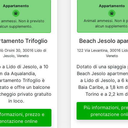
Appartamento
Appartamento
i ammessi. Non è previsto
Animali ammessi. Non è p
alcun supplemento.
alcun supplemento
tamento Trifoglio
Beach Jesolo apa
lò Orsini 30, 30016 Lido di
122 Via Levantina, 30016 Lido
Jesolo, Veneto
Veneto
 a Lido di Jesolo, a 10
Dotato di una spiaggia p
m da Aqualandia,
Beach Jesolo apartment
artamento Trifoglio è
a Lido di Jesolo, a 6 
zato e offre un balcone
Baia Caribe, a 1,8 km 
cheggio privato gratuito
Torino e a 2,2 km da
in loco.
Più informazioni, pr
nformazioni, prezzo e
prenotazione onl
enotazione online