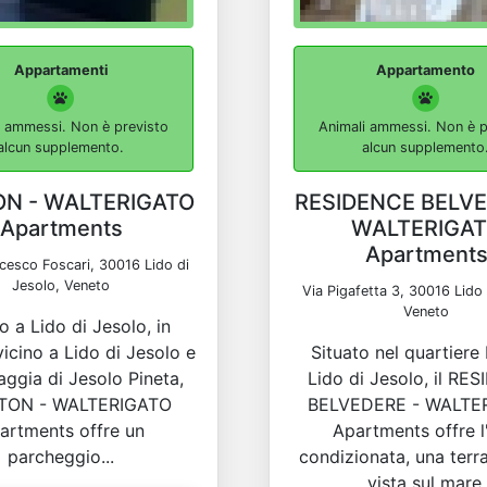
Appartamenti
Appartamento
i ammessi. Non è previsto
Animali ammessi. Non è p
alcun supplemento.
alcun supplemento
ON - WALTERIGATO
RESIDENCE BELVE
Apartments
WALTERIGA
Apartment
ncesco Foscari, 30016 Lido di
Jesolo, Veneto
Via Pigafetta 3, 30016 Lido 
Veneto
o a Lido di Jesolo, in
icino a Lido di Jesolo e
Situato nel quartiere 
iaggia di Jesolo Pineta,
Lido di Jesolo, il RE
STON - WALTERIGATO
BELVEDERE - WALTE
artments offre un
Apartments offre l
parcheggio...
condizionata, una terr
vista sul mare.