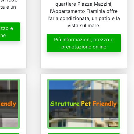
quartiere Piazza Mazzini,
ata e un
l'Appartamento Flaminia offre
l'aria condizionata, un patio e la
vista sul mare.
ezzo e
ine
Più informazioni, prezzo e
prenotazione online