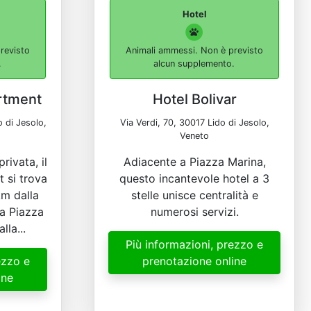
Hotel
revisto
Animali ammessi. Non è previsto
.
alcun supplemento.
rtment
Hotel Bolivar
 di Jesolo,
Via Verdi, 70, 30017 Lido di Jesolo,
Veneto
rivata, il
Adiacente a Piazza Marina,
 si trova
questo incantevole hotel a 3
km dalla
stelle unisce centralità e
da Piazza
numerosi servizi.
lla...
Più informazioni, prezzo e
ezzo e
prenotazione online
ine