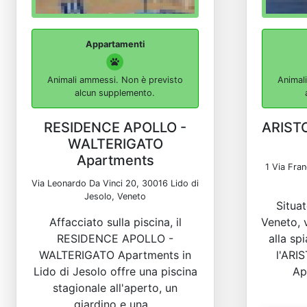
Appartamenti
Animali ammessi. Non è previsto
Animal
alcun supplemento.
RESIDENCE APOLLO -
ARIST
WALTERIGATO
Apartments
1 Via Fra
Via Leonardo Da Vinci 20, 30016 Lido di
Jesolo, Veneto
Situat
Affacciato sulla piscina, il
Veneto, v
RESIDENCE APOLLO -
alla sp
WALTERIGATO Apartments in
l'ARI
Lido di Jesolo offre una piscina
Ap
stagionale all'aperto, un
giardino e una...