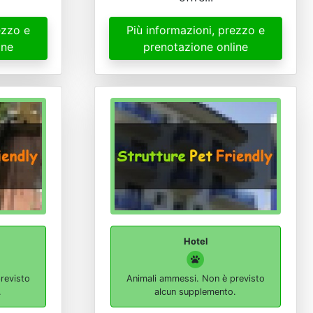
ezzo e
Più informazioni, prezzo e
ine
prenotazione online
Hotel
revisto
Animali ammessi. Non è previsto
.
alcun supplemento.