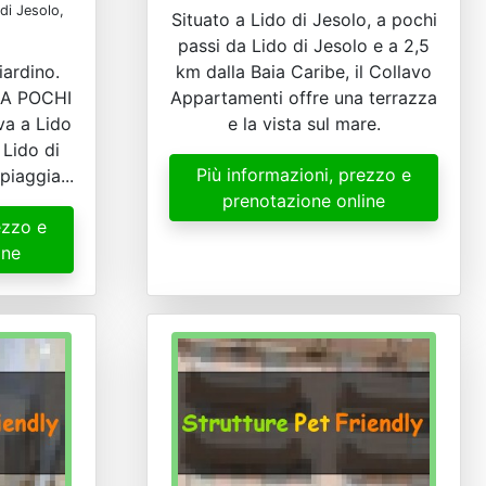
di Jesolo,
Situato a Lido di Jesolo, a pochi
passi da Lido di Jesolo e a 2,5
iardino.
km dalla Baia Caribe, il Collavo
l'A POCHI
Appartamenti offre una terrazza
va a Lido
e la vista sul mare.
 Lido di
Più informazioni, prezzo e
piaggia...
prenotazione online
ezzo e
ine