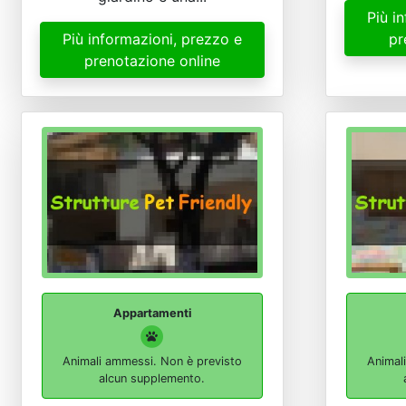
Più i
Più informazioni, prezzo e
pr
prenotazione online
Appartamenti
Animali ammessi. Non è previsto
Animal
alcun supplemento.