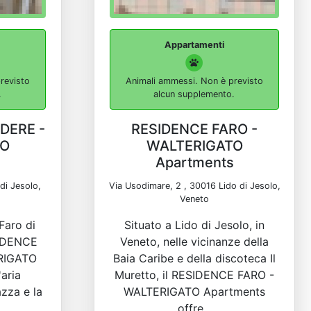
Appartamenti
revisto
Animali ammessi. Non è previsto
.
alcun supplemento.
DERE -
RESIDENCE FARO -
TO
WALTERIGATO
s
Apartments
di Jesolo,
Via Usodimare, 2 , 30016 Lido di Jesolo,
Veneto
Faro di
Situato a Lido di Jesolo, in
SIDENCE
Veneto, nelle vicinanze della
RIGATO
Baia Caribe e della discoteca Il
'aria
Muretto, il RESIDENCE FARO -
azza e la
WALTERIGATO Apartments
offre...