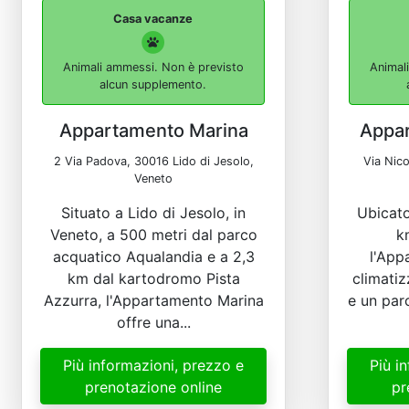
Casa vacanze
Animali ammessi. Non è previsto
Animal
alcun supplemento.
Appartamento Marina
Appar
2 Via Padova, 30016 Lido di Jesolo,
Via Nico
Veneto
Situato a Lido di Jesolo, in
Ubicato
Veneto, a 500 metri dal parco
k
acquatico Aqualandia e a 2,3
l'App
km dal kartodromo Pista
climatiz
Azzurra, l'Appartamento Marina
e un par
offre una...
Più informazioni, prezzo e
Più i
prenotazione online
pr