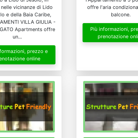
 nelle vicinanze di Lido
offre l'aria condizion
lo e della Baia Caribe,
balcone.
TAMENTI VILLA GIULIA -
Più informazioni, pr
GATO Apartments offre
prenotazione onl
un...
nformazioni, prezzo e
enotazione online