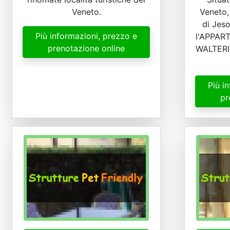
Veneto.
Veneto,
di Jeso
Più informazioni, prezzo e
l'APPAR
prenotazione online
WALTERI
Più i
pr