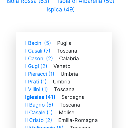
Isola Rossa (63)
Isola di Albarella (59)
Ispica (49)
I Bacini (5)
Puglia
I Casali (7)
Toscana
I Casoni (2)
Calabria
I Gugi (2)
Veneto
I Pieracci (1)
Umbria
I Prati (1)
Umbria
I Villini (1)
Toscana
Iglesias (41)
Sardegna
Il Bagno (5)
Toscana
Il Casale (1)
Molise
Il Cristo (2)
Emilia-Romagna
Il Molinaccio (8)
Toscana